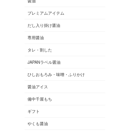
醤油
プレミアムアイテム
だし入り掛け醤油
専用醤油
タレ・割した
JAPANラベル醤油
ひしおもろみ・味噌・ふりかけ
醤油アイス
備中千屋もち
ギフト
やくも醤油