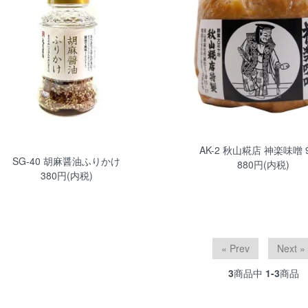
AK-2 秋山糀店 神楽味噌 9
SG-40 胡麻醤油ふりかけ
880円(内税)
380円(内税)
« Prev
Next »
3
商品中
1-3
商品