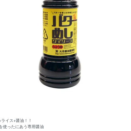
+ライス+醤油！！
を使ったにあう専用醤油