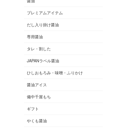
醤油
プレミアムアイテム
だし入り掛け醤油
専用醤油
タレ・割した
JAPANラベル醤油
ひしおもろみ・味噌・ふりかけ
醤油アイス
備中千屋もち
ギフト
やくも醤油